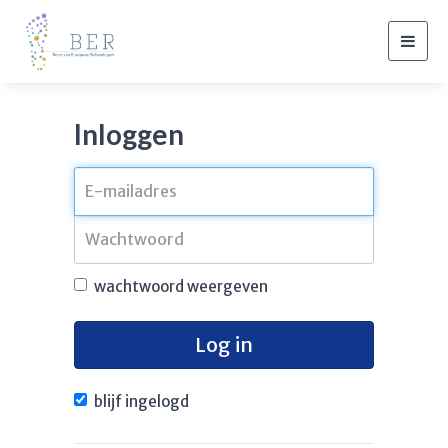
Togg
navig
Inloggen
wachtwoord weergeven
Log in
blijf ingelogd