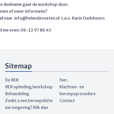
de deelname gaat de workshop door.
nemen of meer informatie?
ail naar info@helendevoeten.nl t.a.v. Karin Oudshoorn
el me even: 06-22 97 86 43
Sitemap
De BER
hier.
BER opleiding/workshop
Klachten- en
Behandeling
beroepsprocedure
Zoekt u een beroepslid in
Contact
uw omgeving? Klik dan