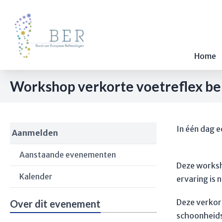
Home
Workshop verkorte voetreflex b
In één dag e
Aanmelden
Aanstaande evenementen
Deze worksh
Kalender
ervaring is n
Deze verkor
Over dit evenement
schoonheidss