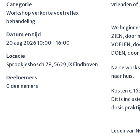
Categorie
vrienden of 
Workshop verkorte voetreflex
behandeling
We beginnen
Datum en tijd
ZIEN, door n
20 aug 2026 10:00 - 16:00
VOELEN, doo
DOEN, door 
Locatie
Sprookjesbosch 78, 5629 JX Eindhoven
Na de works
naar huis.
Deelnemers
0 deelnemers
Kosten € 16
Dit is inclu
dosis prakti
Leden van NG