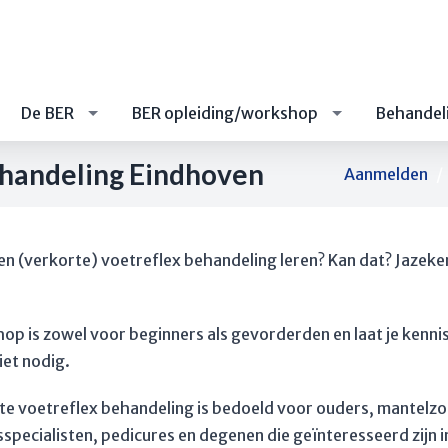
De BER
BER opleiding/workshop
Behandel
ehandeling Eindhoven
Aanmelden
en (verkorte) voetreflex behandeling leren? Kan dat? Jazeke
op is zowel voor beginners als gevorderden en laat je ken
iet nodig.
te voetreflex behandeling is bedoeld voor ouders, mantelz
pecialisten, pedicures en degenen die geïnteresseerd zijn in