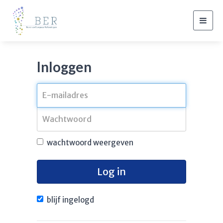
Togg
navig
Inloggen
wachtwoord weergeven
Log in
blijf ingelogd