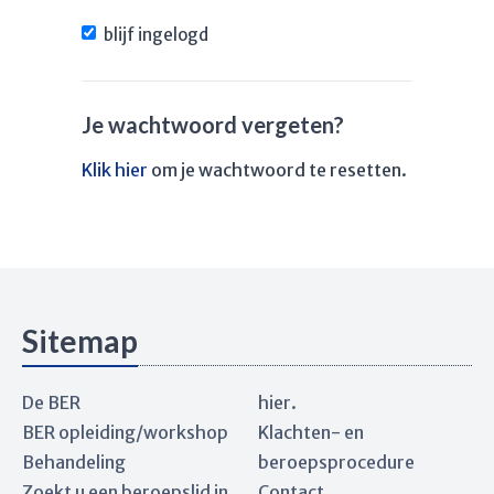
blijf ingelogd
Je wachtwoord vergeten?
Klik hier
om je wachtwoord te resetten.
Sitemap
De BER
hier.
BER opleiding/workshop
Klachten- en
Behandeling
beroepsprocedure
Zoekt u een beroepslid in
Contact