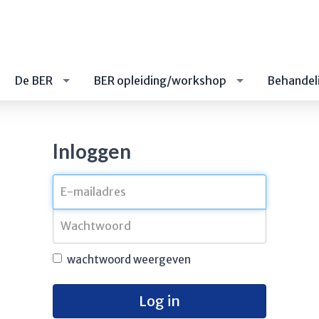
De BER
BER opleiding/workshop
Behandel
Inloggen
wachtwoord weergeven
Log in