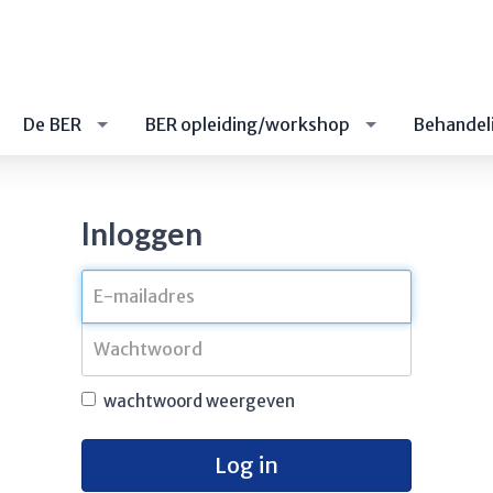
De BER
BER opleiding/workshop
Behandel
Inloggen
wachtwoord weergeven
Log in