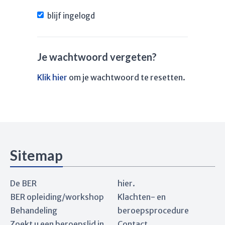
blijf ingelogd
Je wachtwoord vergeten?
Klik hier
om je wachtwoord te resetten.
Sitemap
De BER
hier.
BER opleiding/workshop
Klachten- en
Behandeling
beroepsprocedure
Zoekt u een beroepslid in
Contact