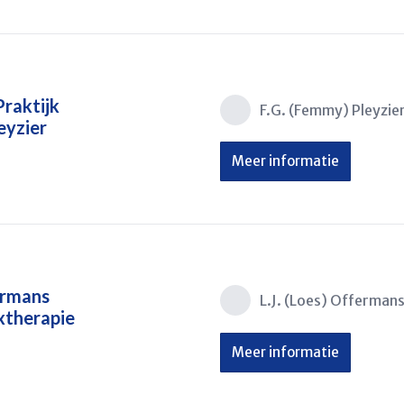
raktijk
F.G. (Femmy) Pleyzie
eyzier
Meer informatie
ermans
L.J. (Loes) Offermans
xtherapie
Meer informatie