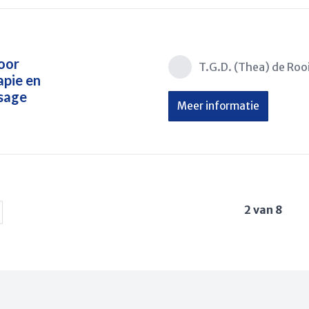
voor
T.G.D. (Thea) de Rooi
apie en
sage
Meer informatie
2 van 8