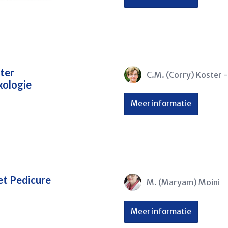
ter
C.M. (Corry) Koster 
xologie
Meer informatie
t Pedicure
M. (Maryam) Moini
Meer informatie