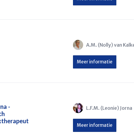
A.M. (Nolly) van Kalke
Meer informatie
na -
L.F.M. (Leonie) Jorna
ch
xtherapeut
Meer informatie