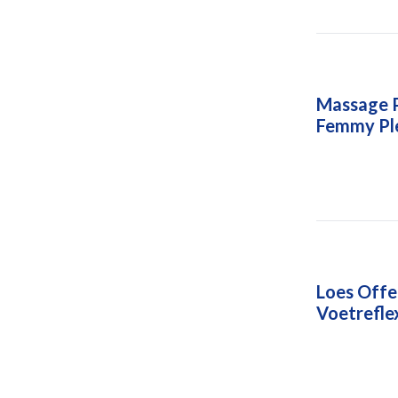
Massage P
Femmy Pl
Loes Off
Voetrefle