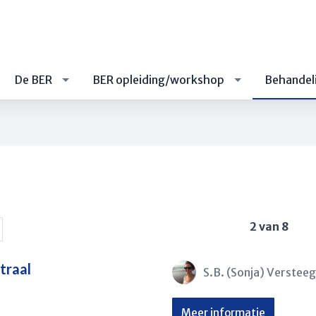
De BER
BER opleiding/workshop
Behandel
2 van 8
traal
S.B. (Sonja) Versteeg
Meer informatie