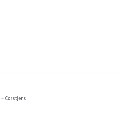
r
 - Corstjens