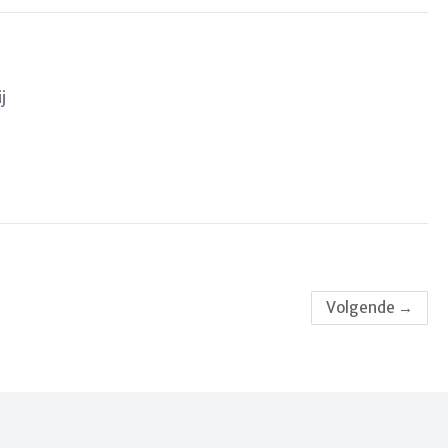
j
Volgende
→