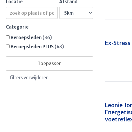
Locatie
Afstand
Categorie
Beroepsleden
(36)
Ex-Stress
Beroepsleden PLUS
(43)
Toepassen
filters verwijderen
Leonie Jor
Energetis
voetrefle