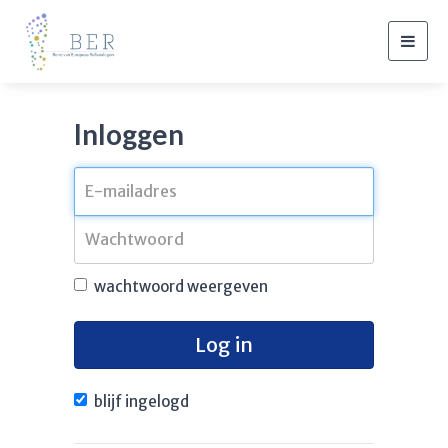
Togg
navig
Inloggen
wachtwoord weergeven
Log in
blijf ingelogd